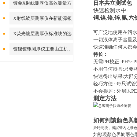
解读
日本共立测试包
镀金X射线测厚仪高效测量方
快速检测水中:
法
铜,镍.铬,锌,氰,
X射线镀层测厚仪在新能源领
域的应用
可广泛地使用在污水
X荧光镀层测厚仪标准块的选
一切液体离子含量及
择方法
快速准确任何人都
镀镍镀锡测厚仪主要由主机、
特长：
测试头、计算机等部分组成
无需PH校正 :PH5
不用任何器具:只要
快速得出结果:大部分
轻巧方便 : 每只试
不会损坏 : 外层以
測定方法
如
何判讀顏
色與
於時間後，將試管內之發
如顯現顏色界於兩色