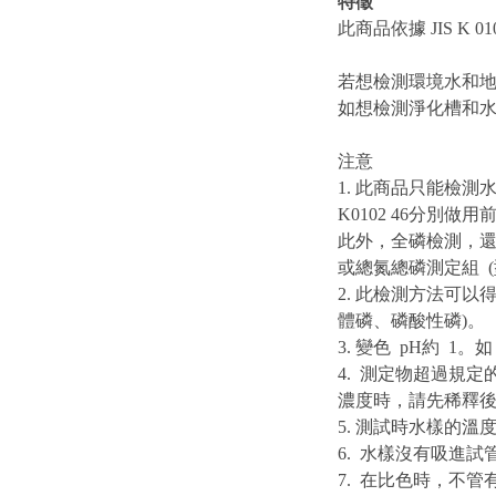
特徵
此商品依據 JIS 
若想檢測環境水和地下
如想檢測淨化槽和水耕栽
注意
1. 此商品只能檢
K0102 46分別做
此外，全磷檢測，還可使
或總氮總磷測定組 (型
2. 此檢測方法可以得
體磷、磷酸性磷)。
3. 變色 pH約 
4. 測定物超過規
濃度時，請先稀釋
5. 測試時水樣的溫
6. 水樣沒有吸進
7. 在比色時，不