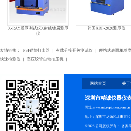
X-RAY膜厚测试仪X射线镀层测厚
韩国XRF-2020测厚仪
仪
友情链接：
PSI脊髓打击器
|
有载分接开关测试仪
|
便携式表面粗糙
快速检测仪
|
高压胶管自动扣压机
|
网站首页
关于
深圳市精诚仪器仪
网址:www.micropioneer.com.cn
地址：深圳市龙岗区坂田五和大
©2026 公司版权所有： 备案