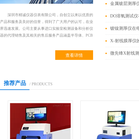
金属镀层测厚
深圳市精诚仪器仪表有限公司，自创立以来以优质的
DO溶氧测试
产品和服务及良好的信誉，得到了广大用户的认可，在业
镀镍测厚仪在
界迅速发展。公司主要从事进口实验室检测设备和分析仪
器的代理销售及其相关的售后服务产品涵盖半导体、PCB
X-射线膜厚仪
及五金端子连接器水处理等行业.针对不同客户,我司亦有
以下产品可供选择：主要经营产品：韩国
微先锋X射线
查看详情
MicroPioneerXRF2000测厚仪、XRF-2020测厚仪,X-RAY
膜厚仪新加坡QMAX特性阻抗检测仪...
推荐产品
/ PRODUCTS