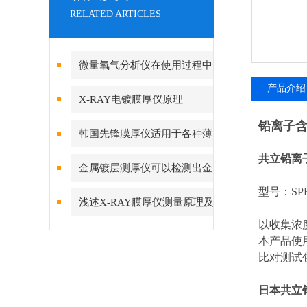
RELATED ARTICLES
微量氧气分析仪在使用过程中
产品介绍
的几个技术要点
X-RAY电镀膜厚仪原理
铅离子
韩国先锋膜厚仪适用于各种薄
共立铅离
膜材料的测量
金属镀层测厚仪可以检测出金
型号：SPK
属表面的涂层厚度、薄弱部位和
浅述X-RAY膜厚仪测量原理及
质量
以收集浓
流程
本产品使
比对测试
日本共立