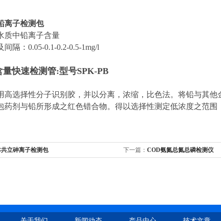
铅离子检测包
水质中铅离子含量
：0.05-0.1-0.2-0.5-1mg/l
量快速检测管:型号SPK-PB
用高选择性分子识别胶，并以分离，浓缩，比色法。将铅与其他
包药剂与铅所形成之红色错合物。得以选择性测定低浓度之范围
本共立砷离子检测包
下一篇：
COD氨氮总氮总磷检测仪
关于我们
新闻动态
产品中心
技术文章