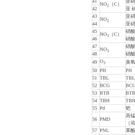
41
亚
硝
NO
（C）
2
42
亚 
43
亚硝
NO
2
44
亚
45
硝
NO
（C）
3
46
硝
47
硝酸
NO
3
48
硝
O
49
臭
3
50
PH
PH
51
TBL
TBL
52
BCG
BC
53
BTB
BT
54
TBH
TB
55
Pd
钯
高
56
PMD
（
57
PNL
苯