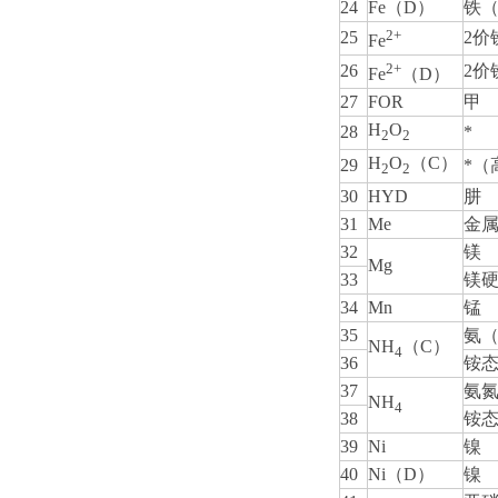
24
Fe（D）
铁
2+
25
2价
Fe
2+
26
2价
Fe
（D）
27
FOR
甲
H
O
28
*
2
2
H
O
（C）
29
*（
2
2
30
HYD
肼
31
Me
金属
32
镁
Mg
33
镁
34
Mn
锰
35
氨
NH
（C）
4
36
铵
37
氨
NH
4
38
铵
39
Ni
镍
40
Ni（D）
镍