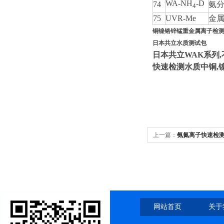
WA-NH
-D
74
氨
4
75
UVR-Me
金
铜镍铬锌锰重金属离子检
日本共立水质测试包
日本共立WAK系列
快速检测水质中铜,镍,
上一篇：
氨氮离子快速检
网站首页
关于