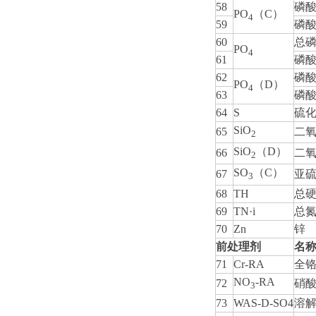
58
磷
PO
（C）
4
59
磷
60
总
PO
4
61
磷
62
磷
PO
（D）
4
63
磷
64
S
硫
SiO
65
二
2
SiO
（D）
66
二
2
SO
（C）
67
亚
3
68
TH
总
69
TN·i
总
70
Zn
锌
前处理剂
名
71
Cr-RA
全
NO
-RA
72
硝
3
73
WAS-D-SO4
溶