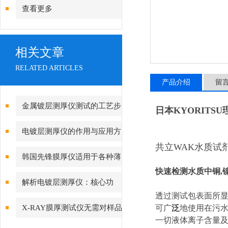
查看更多
相关文章
RELATED ARTICLES
产品介绍
留
金属镀层测厚仪测试的工艺步
日本KYORITSU
骤是怎样的
电镀层测厚仪的作用与应用方
共立WAK水质试
向分析
韩国先锋膜厚仪适用于各种薄
快速检测水质中铜,镍,
膜材料的测量
解析电镀层测厚仪：核心功
透过测试包表面所
能、行业应用与技术亮点
X-RAY膜厚测试仪无需对样品
可广
泛
地使用在污水
一切液体离子含量及