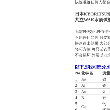
进行处理便能测量
快速准确任何人都
日本KYORITSU
共立WAK水质试
无需PH校正:PH5~
不用任何器具:只要
快速得出结果:大部分
轻巧方便:每只试管
不会损坏:外层以P
以下是我司部分水
No.
化学名
测
1
Ag
银
2
Al
铝
3
Au
金
4
B
硼
5
钙
Ca
6
钙