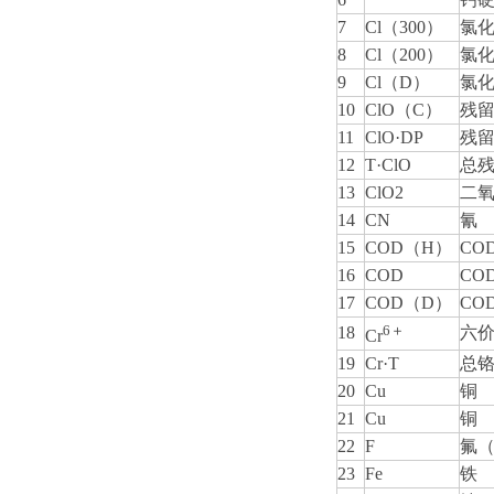
7
Cl（300）
氯化
8
Cl（200）
氯化
9
Cl（D）
氯
10
ClO（C）
残
11
ClO·DP
残留
12
T·ClO
总
13
ClO2
二
14
CN
氰
15
COD（H）
CO
16
COD
CO
17
COD（D）
CO
6＋
18
六
Cr
19
Cr·T
总
20
Cu
铜
21
Cu
铜
22
F
氟
23
Fe
铁