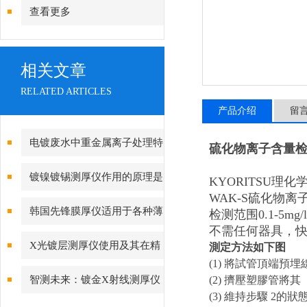
查看更多
相关文章
RELATED ARTICLES
产品介绍
留
电镀废水中重金属离子处理特
硫化物离子含量
点
镀镍镀锡测厚仪作用的原理是
KYORITSU理化
WAK-S硫化物离
什么？
韩国先锋膜厚仪适用于各种薄
检测范围0.1-5mg/l
不需任何器具，
膜材料的测量
X光镀层测厚仪使用及其在精
測定方法如下图
(1) 將試管頂端預
密测量技术中的应用
智测未来：镀金X射线测厚仪
(2) 擠壓塑膠管將其
(3) 維持步驟 2的