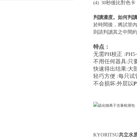
开启精密测量新纪元
(4) 30秒後比對色卡
判讀濃度。如何判
於時間後，將試管
則請判讀其之中間
特点：
无需PH校正 :PH
不用任何器具:只
快速得出结果:大
轻巧方便 :每只试
不会损坏:外层以
P
KYORITSU
共立水