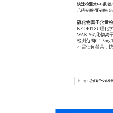
快速检测水中:铜/镍/铬
总磷/硝酸/亚硝酸/金/
硫化物离子含量
KYORITSU理化
WAK-S硫化物离
检测范围0.1-5mg/l
不需任何器具，
上一篇：
总铁离子快速检