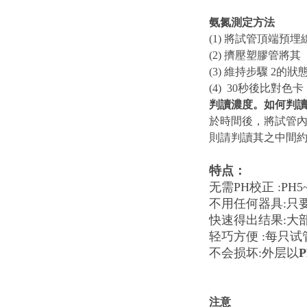
氨氮測定方法
(1) 將試管頂端預
(2) 擠壓塑膠管將其
(3) 維持步驟 2的
(4) 30秒後比對色卡
判讀濃度。如何判
於時間後，將試管
則請判讀其之中間
特点：
无需PH校正 :PH
不用任何器具:只
快速得出结果:大
轻巧方便 :每只试
不会损坏:外层以
P
注意