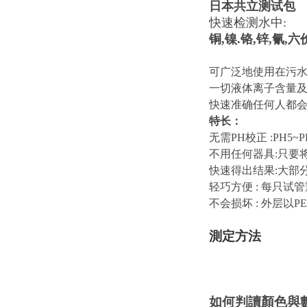
日本共立测试包
快速检测水中:
铜,镍.铬,锌,氰,
可广泛地使用在污水
一切液体离子含量及
快速准确任何人都
特长：
无需PH校正 :PH5
不用任何器具:只要
快速得出结果:大部分
轻巧方便 : 每只试
不会损坏 : 外层以
測定方法
如
何判讀顏
色與