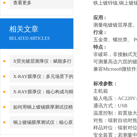
查看更多
铁上镀锌镍,铜上镀
应用 :
测量电镀镀层厚度
相关文章
行业 :
RELATED ARTICLES
五金类、螺丝类、 
特点 :
非破坏，非接触式
X荧光镀层测厚仪：赋能多行
可测量高达六层的镀层 
兼容Microsoft
业质量管控的智能中枢
X-RAY膜厚仪：多元场景下的
标准参数：
精准检测边界
主机箱
X-RAY膜厚仪：核心构成与精
输入电压：AC220V±1
密协作的科技密码
通讯方式：USB
如何用铜上镀锡膜厚测试仪精
温度控制：前置放
准管控PCB可焊性镀锡层的厚
对焦：镭射自动对
铜上镀锡膜厚测试仪：核心原
样品对位：镭射对
度？
理与精度差异深度解析
安全装置：若测量中