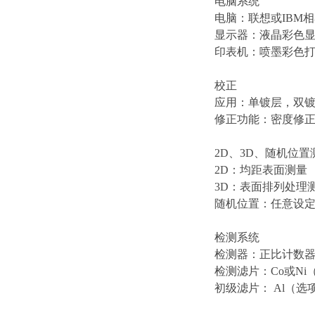
电脑系统
电脑：联想或IBM
显示器：液晶彩色
印表机：喷墨彩色
校正
应用：单镀层，双
修正功能：密度修
2D、3D、随机位置
2D：均距表面测量
3D：表面排列处理
随机位置：任意设
检测系统
检测器：正比计数
检测滤片：Co或Ni
初级滤片： Al（选