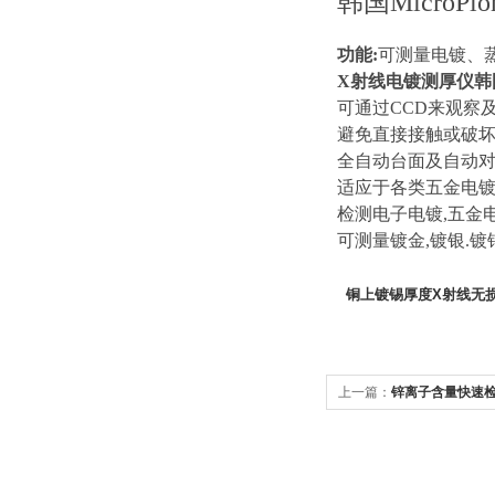
韩国MicroPio
功能:
可测量电镀、
X射线电镀测厚仪韩国
可通过CCD来观察
避免直接接触或破
全自动台面及自动
适应于各类五金电镀
检测电子电镀,五金
可测量镀金,镀银.镀
铜上镀锡厚度X射线无
上一篇：
锌离子含量快速