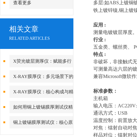
多层:如ABS上镀铜
查看更多
铁上镀锌镍,铜上镀
应用 :
相关文章
测量电镀镀层厚度
RELATED ARTICLES
行业 :
五金类、螺丝类、 
特点 :
X荧光镀层测厚仪：赋能多行
非破坏，非接触式
可测量高达六层的镀层 
业质量管控的智能中枢
兼容Microsoft
X-RAY膜厚仪：多元场景下的
精准检测边界
标准参数：
X-RAY膜厚仪：核心构成与精
主机箱
密协作的科技密码
输入电压：AC220V±1
如何用铜上镀锡膜厚测试仪精
通讯方式：USB
准管控PCB可焊性镀锡层的厚
温度控制：前置放
铜上镀锡膜厚测试仪：核心原
对焦：镭射自动对
度？
理与精度差异深度解析
样品对位：镭射对