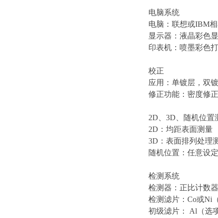
电脑系统
电脑：联想或IBM
显示器：液晶彩色
印表机：喷墨彩色
校正
应用：单镀层，双
修正功能：密度修
2D、3D、随机位置
2D：均距表面测量
3D：表面排列处理
随机位置：任意设
检测系统
检测器：正比计数
检测滤片：Co或Ni
初级滤片： Al（选