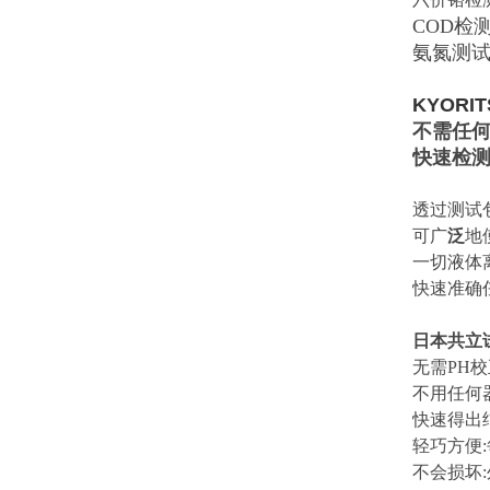
COD检测包
氨氮测试包
KYORI
不需任
快速检测
透过测试
可广
泛
地
一切液体
快速准确
日本共立
无需PH校
不用任何
快速得出
轻巧方便
不会损坏