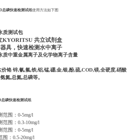
OD总磷快速检测试纸
使用方法如下图
水质测试包
立KYORITSU 共立试剂盒
何器具，快速检测水中离子
水质中重金属离子及化学物离子含量
六价铬 锌,氰,氟,铁,铝,锰,硼,金,银,酚,硫,COD,镁,全硬度,硝酸
,氨氮,总氮,总磷等。
D总磷快速检测试纸
围：0-5mg/l
围：0.3-10mg/l
围：0-5mg/l
：0.5-20mg/l