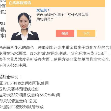
范围：0-100或0-250mg/l
欢迎您！
范围：0.2-10或0-20mg/l
来自局域网的朋友！有什么可以帮
助您的吗？
TSU
共立WAK水质测试盒
何器具
水质中铜,镍,铬,六价铬,锌,氰,氨氮,总氮,总磷,COD等。
包表面所显示的颜色，便能测出污水中重金属离子或化学品的含
使用在污水测试、废水排放,饮用水测试、研究环境污染,PCB厂
离子含量及浓度分析等多方面，使用方法非常简单而且非常安全.
任何人都会使用。
试剂盒
特长：
正:PH5~PH9之间都可以使用
器具:只要将预埋线拉出
结果:大部分项目仅需约2-5分钟时间
:每只试管重量约1公克
:外层以PE塑胶制试管制成