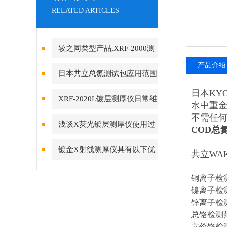
RELATED ARTICLES
较之同类型产品,XRF-2000测
产品介绍
厚仪真正做到物超所值
日本共立总氮测试包应用范围
日本KYO
XRF-2020L镀层测厚仪日常维
水中重金
不需任
护要点
浅谈X荧光镀层测厚仪使用过
COD总
程中需要注意的问题
镀金X射线测厚仪具有以下优
共立WA
点和缺点
铜离子检测范
镍离子检测范
锌离子检测范
总铬检测范围
六价铬检测范