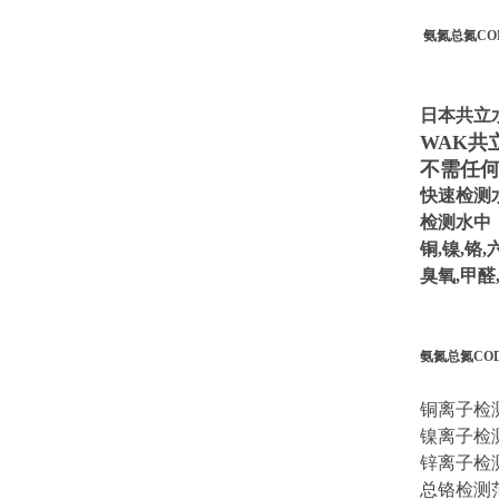
氨氮总氮C
日本共立
WAK共
不需任
快速检测
检测水中
铜,镍,铬,
臭氧,甲醛
氨氮总氮CO
铜离子检测范
镍离子检测范
锌离子检测范
总铬检测范围