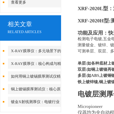
查看更多
XRF-2020L型
XRF-2020H型:
相关文章
RELATED ARTICLES
功能及应用：快
检测电子电镀,五金电
测量镀金、镀锌、
X-RAY膜厚仪：多元场景下的
可测单层、双层、
精准检测边界
单层:如各种底材上镀
X-RAY膜厚仪：核心构成与精
双层:如铜上镀镍再
密协作的科技密码
多层:如ABS上镀铜
如何用铜上镀锡膜厚测试仪精
铁上镀锌镍,铜上镀
准管控PCB可焊性镀锡层的厚
铜上镀锡膜厚测试仪：核心原
电镀层测厚仪
度？
理与精度差异深度解析
镀金X射线测厚仪：电镀行业
Micropioneer
品质管控的“火眼金睛”
仪器均为全自动