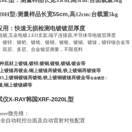
2020L型：测量样品长宽55cm,高3cm:台面载重3kg
20H型:
测量样品长宽55cm,高
12cm:台载重5kg
应用：快速无损检测电镀镀层厚度
镀,五金电镀,LED支架,端子连接器,半导体等电镀层厚度
、镀锌、镀钯、镀铬、镀铜、镀银、镀锡、镀镍，镀锌镍合金等
、双层、多层、合金镀层测量，不限底料
种底材上镀镍,镀锌,镀铜,镀银,镀锡,镀金等
铜上镀镍再镀金,铜上镀镍再镀银,铁上镀铜再镀镍等
ABS上镀铜镀镍再镀铬,铁上镀铜镀镍再镀金等
合金镀层：
镍,铜上镀镍磷等
仪X-RAY韩国XRF-2020L型
ioneer微先锋：
为全自动程控台面及自动雷射对焦配置