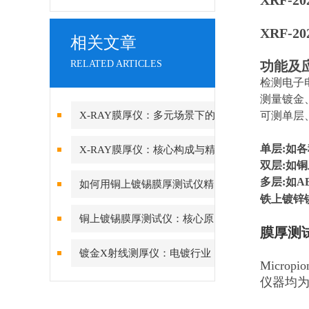
XRF-
XRF-20
相关文章
RELATED ARTICLES
功能及
检测电子电
测量镀金
X-RAY膜厚仪：多元场景下的
可测单层
精准检测边界
单层:如各
X-RAY膜厚仪：核心构成与精
双层:如
密协作的科技密码
多层:如
如何用铜上镀锡膜厚测试仪精
铁上镀锌
准管控PCB可焊性镀锡层的厚
铜上镀锡膜厚测试仪：核心原
膜厚测试
度？
理与精度差异深度解析
镀金X射线测厚仪：电镀行业
Microp
品质管控的“火眼金睛”
仪器均