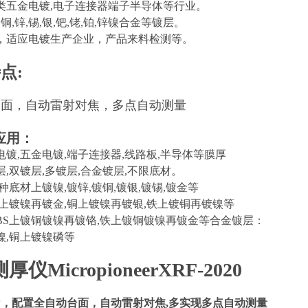
类五金电镀,电子连接器端子半导体等行业。
,铜,锌,锡,银,钯,铑,铂,锌镍合金等镀层。
，适应电镀生产企业，产品来料检测等。
点:
台面，自动雷射对焦，多点自动测量
应用：
电镀,五金电镀,端子连接器,线路板,半导体等膜厚
,双镀层,多镀层,合金镀层,不限底材。
种底材上镀镍,镀锌,镀铜,镀银,镀锡,镀金等
铜上镀镍再镀金,铜上镀镍再镀银,铁上镀铜再镀镍等
ABS上镀铜镀镍再镀铬,铁上镀铜镀镍再镀金等​合金镀层：
镍,铜上镀镍磷等
仪Micropioneer
XRF-2020
*，配置全自动台面，自动雷射对焦,多实现多点自动测量