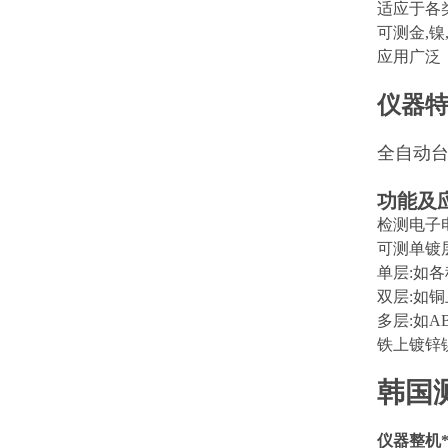
适应于各
可测金,镍
应用广泛
仪器特
全自动
功能及
检测电子
可测单镀层
单层:如各
双层:如
多层:如
铁上镀锌
韩国测厚
仪器整机