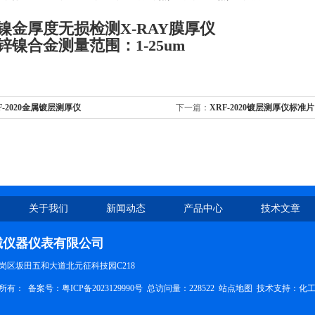
镍金厚度无损检测X-RAY膜厚仪
锌镍合金测量范围：1-25um
RF-2020金属镀层测厚仪
下一篇：
XRF-2020镀层测厚仪标准片
关于我们
新闻动态
产品中心
技术文章
诚仪器仪表有限公司
岗区坂田五和大道北元征科技园C218
版权所有： 备案号：
粤ICP备2023129990号
总访问量：228522
站点地图
技术支持：
化