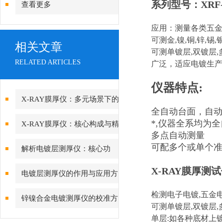
系列型号：XRF-20
查看更多
应用：测量各类五金
可测金,镍,铜,锌,锡
相关文章
可测单镀层,双镀层,
RELATED ARTICLES
广泛，适应电镀生
仪器特点:
X-RAY膜厚仪：多元场景下的
全自动台面，自
精准检测边界
*,仪器全系均为
X-RAY膜厚仪：核心构成与精
多点自动测量
密协作的科技密码
可配多个或单个准
解析电镀层测厚仪：核心功
能、行业应用与技术亮点
X-RAY膜厚测
电镀层测厚仪的作用与应用方
向分析
检测电子电镀,五金电
锌镍合金电镀测厚仪的校准方
可测单镀层,双镀层,
法与重要性
单层:如各种底材上镀