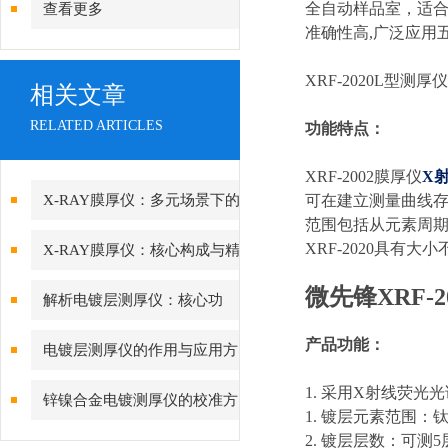
全自动样品室，适
查看更多
准确性高,广泛应用
XRF-2020L型测厚
相关文章
RELATED ARTICLES
功能特点：
XRF-2002膜厚仪
X
X-RAY膜厚仪：多元场景下的
可在建立测量曲线
范围包括从元素周期表中
精准检测边界
XRF-2020具有大
X-RAY膜厚仪：核心构成与精
密协作的科技密码
微先锋XRF-
解析电镀层测厚仪：核心功
能、行业应用与技术亮点
产品功能：
电镀层测厚仪的作用与应用方
向分析
1. 采用X射线荧光
锌镍合金电镀测厚仪的校准方
1. 镀层元素范围
法与重要性
2. 镀层层数：可测5