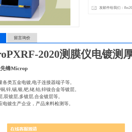
发邮件给我们：fhx2030
留言询价
croPXRF-2020测膜仪电镀测
锋Microp
量各类五金电镀,电子连接器端子等。
,铜,锌,锡,银,钯,铑,铂,锌镍合金等镀层。
,双镀层,多镀层,合金镀层等。
应电镀生产企业，产品来料检测等。