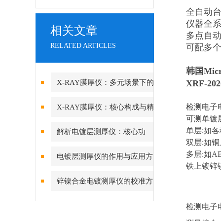
全自动
仪器全
相关文章
多点自
RELATED ARTICLES
可配多个
韩国Micr
X-RAY膜厚仪：多元场景下的
XRF-2
精准检测边界
检测电子
X-RAY膜厚仪：核心构成与精
可测单镀层
密协作的科技密码
单层:如各
解析电镀层测厚仪：核心功
双层:如
能、行业应用与技术亮点
多层:如
电镀层测厚仪的作用与应用方
铁上镀锌
向分析
锌镍合金电镀测厚仪的校准方
法与重要性
检测电子