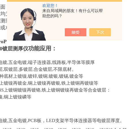
欢迎您！
台面，自动雷射对焦，多点自动测量
来自局域网的朋友！有什么可以帮
系均为全自动台，自动雷射对焦！
助您的吗？
动测量
或单个准直器,准直器大小可自动切换
oP
功能应用：
020镀层测厚仪
电镀,五金电镀,端子连接器,线路板,半导体等膜厚
,双镀层,多镀层,合金镀层,不限底材。
种底材上镀镍,镀锌,镀铜,镀银,镀锡,镀金等
铜上镀镍再镀金,铜上镀镍再镀银,铁上镀铜再镀镍等
ABS上镀铜镀镍再镀铬,铁上镀铜镀镍再镀金等合金镀层：
镍,铜上镀镍磷等
电镀,五金电镀,PCB板，LED支架半导体连接器等电镀层厚度。