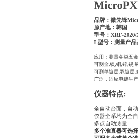
MicroP
品牌：微先锋Micr
原产地：韩国
型号：XRF-2020/X
L型号：测量产品高
应用：测量各类五金
可测金,镍,铜,锌,锡
可测单镀层,双镀层,
广泛，适应电镀生
仪器
特点:
全自动台面，自
仪器全系均为全
多点自动测量
多个准直器可选择：0.1