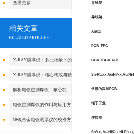
查看更多
导线架
导线架
相关文章
Ag/xx
RELATED ARTICLES
PCB FPC
X-RAY膜厚仪：多元场景下的
BGA,TBGA,TAB
精准检测边界
X-RAY膜厚仪：核心构成与精
Sn-Pb/xx,Au/Ni/xx,Au/Ni
密协作的科技密码
含溴的双层PCB
解析电镀层测厚仪：核心功
能、行业应用与技术亮点
端子工业
电镀层测厚仪的作用与应用方
向分析
连接器
锌镍合金电镀测厚仪的校准方
法与重要性
Sn/xx, Au/Ni/Cu, Ni-P/xx)