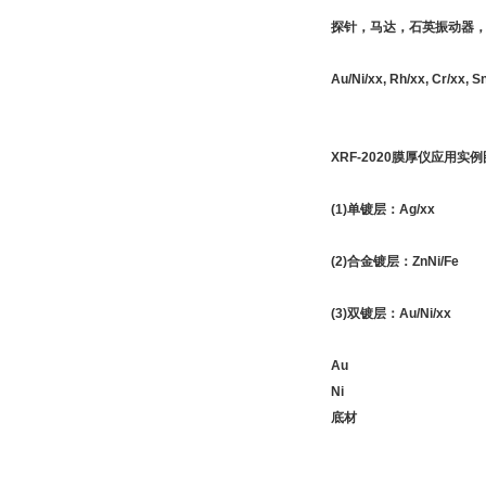
探针，马达，石英振动器
Au/Ni/xx, Rh/xx, Cr/xx, S
XRF-2020膜厚仪应用实
(1)单镀层：Ag/xx
(2)合金镀层：ZnNi/Fe
(3)双镀层：Au/Ni/xx
Au
Ni
底材