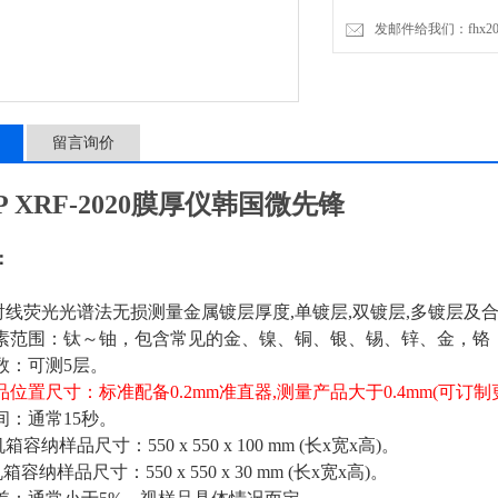
发邮件给我们：fhx2030
留言询价
oP XRF-2020膜厚仪韩国微先锋
：
X射线荧光光谱法无损测量金属镀层厚度,单镀层,双镀层,多镀层及
层元素范围：钛～铀，包含常见的金、镍、铜、银、锡、锌、金，铬
层数：可测5层。
产品位置尺寸：标准配备0.2mm准直器,测量产品大于0.4mm(可订
时间：通常15秒。
机箱容纳样品尺寸：550 x 550 x 100 mm (长x宽x高)。
箱容纳样品尺寸：550 x 550 x 30 mm (长x宽x高)。