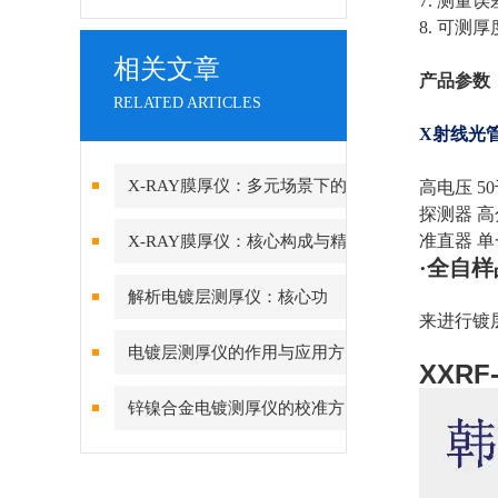
7. 测
8. 可测
相关文章
产品参数
RELATED ARTICLES
X射线光
X-RAY膜厚仪：多元场景下的
高电压 
探测器 
精准检测边界
准直器 单
X-RAY膜厚仪：核心构成与精
·全自
密协作的科技密码
解析电镀层测厚仪：核心功
来进行镀
能、行业应用与技术亮点
电镀层测厚仪的作用与应用方
X
XRF
向分析
锌镍合金电镀测厚仪的校准方
法与重要性