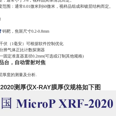
量误差：通常小于5%，视样品具体情况而定。
厚度范围：通常0.01微米到60微米，视样品组成和镀层结构而定。
：
管
钨靶，焦斑尺寸0.2-0.8mm
50千伏（1毫安）可根据软件控制优化
高分辨气体正比计数探测器
一固定准直器直径0.2mm(可选或订制其他规格)
样品台，自动雷射对焦
层厚度的测量及分析.
-2020测厚仪X-RAY膜厚仪
规格如下图