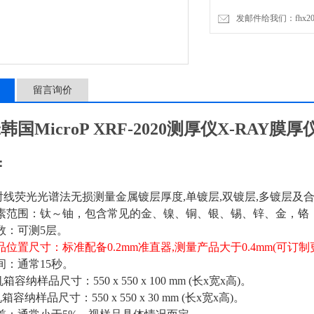
发邮件给我们：fhx2030
留言询价
韩国MicroP
XRF-2020测厚仪X-RAY膜厚
：
X射线荧光光谱法无损测量金属镀层厚度,单镀层,双镀层,多镀层及
层元素范围：钛～铀，包含常见的金、镍、铜、银、锡、锌、金，铬
层数：可测5层。
产品位置尺寸：标准配备0.2mm准直器,测量产品大于0.4mm(可订
时间：通常15秒。
机箱容纳样品尺寸：550 x 550 x 100 mm (长x宽x高)。
箱容纳样品尺寸：550 x 550 x 30 mm (长x宽x高)。