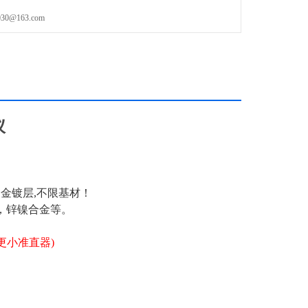
@163.com
仪
合金镀层,不限基材！
，锌镍合金等。
制更小准直器)