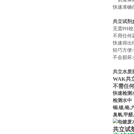
快速准确
共立试剂
无需PH校
不用任何
快速得出
轻巧方便
不会损坏
共立水质
WAK共
不需任
快速检测
检测水中
铜,镍,铬,
臭氧,甲醛
共立试