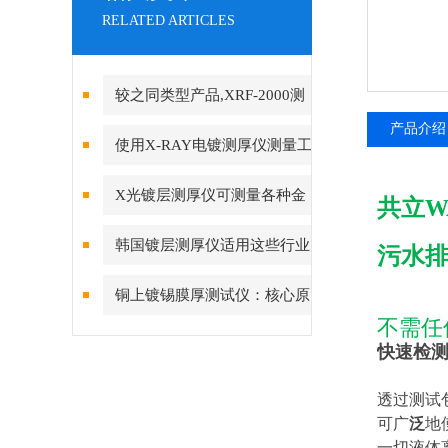
RELATED ARTICLES
较之同类型产品,XRF-2000测
产品介绍
厚仪真正做到物超所值
使用X-RAY电镀测厚仪测量工
件之前，应做好的准备有什么？
X光镀层测厚仪可测量各种金
共立W
属镀层的厚度
韩国镀层测厚仪适用这些行业
污水
中
铜上镀锡膜厚测试仪：核心原
不需任
理与精度差异深度解析
快速检测
透过测试
可广
泛
地
一切液体