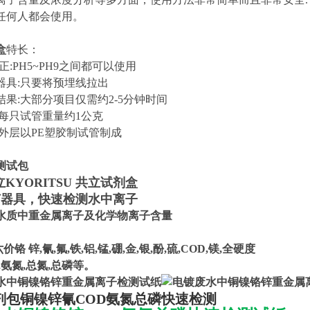
任何人都会使用。
盒
特长：
正:PH5~PH9之间都可以使用
器具:只要将预埋线拉出
结果:大部分项目仅需约2-5分钟时间
:每只试管重量约1公克
:外层以PE塑胶制试管制成
测试包
立KYORITSU 共立试剂盒
何器具，快速检测水中离子
水质中重金属离子及化学物离子含量
六价铬 锌,氰,氟,铁,铝,锰,硼,金,银,酚,硫,COD,镁,全硬度
,氨氮,总氮,总磷等。
剂包铜镍锌氰COD氨氮总磷快速检测