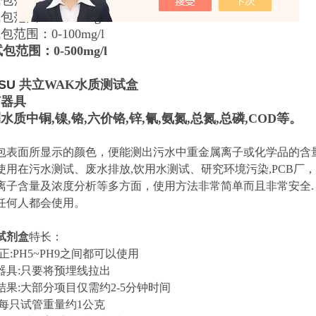
范围：0.2-10或0-20mg/l
试包范围
：0.2-10mg/l
范围：0-100mg/l
包范围：0-500mg/l
TSU
共立WAK水质测试盒
何器具
水质中铜,镍,铬,六价铬,锌,氰,氨氮,总氮,总磷,COD等。
包表面所显示的颜色，便能测出污水中重金属离子或化学品的含
使用在污水测试、废水排放,饮用水测试、研究环境污染,PCB厂
离子含量及浓度分析等多方面，使用方法非常简单而且非常安全.
任何人都会使用。
试剂盒
特长：
正:PH5~PH9之间都可以使用
器具:只要将预埋线拉出
结果:大部分项目仅需约2-5分钟时间
:每只试管重量约1公克