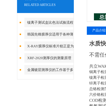
RELATED ARTICLES
镍离子测试盒比色法试验流程
产品介绍
韩国先锋膜厚仪适用于各种薄
水质
膜材料的测量
X-RAY膜厚仪标准片校正是为
不需任
了什么？
XRF-2020测厚仪的测量原理
共立WA
基于荧光X射线技术
金属镀层测厚仪的工作基于多
铜离子检测范
镍离子检测范
种物理或化学原理
锌离子检测范
总铬检测范围
六价铬检测范
COD检测包