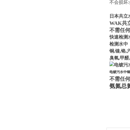
不会损坏
日本共立
WAK共
不需任
快速检测
检测水中
铜,镍,铬,
臭氧,甲醛
电镀污水中
不需任
氨氮总