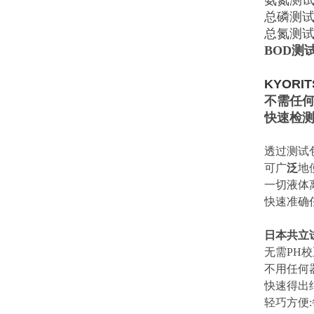
氨氮测试包
总磷测
总氮测试包
BOD测试
KYORI
不需任
快速检测
透过测试
可广
泛
地
一切液体
快速准确
日本共立
无需PH校
不用任何
快速得出
轻巧方便