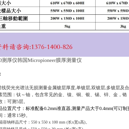
20测厚仪韩国Micropioneer膜厚测量仪
：
X射线荧光光谱法无损测量金属镀层厚度,单镀层,双镀层,多镀层及
层元素范围：钛～铀，包含常见的金、镍、铜、银、锡、锌、金，铬
层数：可测5层。
产品位置尺寸：标准配备0.2mm准直器,测量产品大于0.4mm(可订
时间：通常15秒。
箱容纳样品尺寸：550 x 550 x 100 mm (长x宽x高)。