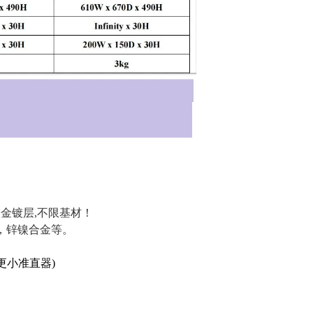
合金镀层,不限基材！
，锌镍合金等。
制更小准直器)