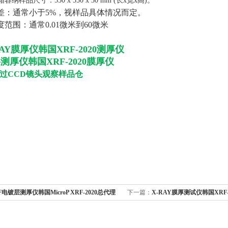
容纳样品尺寸：550 x 550 x 30 mm (长x宽x高)。
量误差：通常小于5%，视样品具体情况而定。
厚度范围：通常0.01微米到60微米
AY膜厚仪韩国XRF-2020测厚仪
测厚仪韩国XRF-2020膜厚仪
过CCD镜头观察样品仓
F电镀层测厚仪韩国MicroP XRF-2020总代理
下一篇：
X-RAY膜厚测试仪韩国XRF