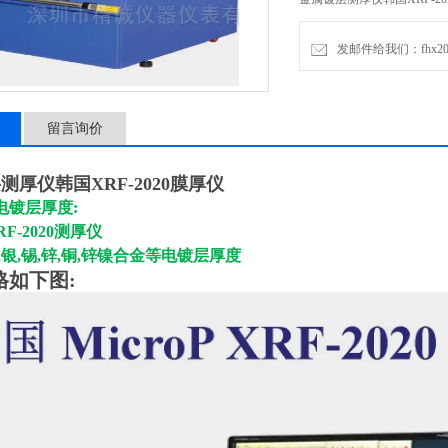
发邮件给我们：fhx2030
留言询价
测厚仪韩国XRF-2020膜厚仪
电镀层厚度:
XRF-2020测厚仪
,银,锡,锌,铜,锌镍合金等电镀层厚度
格
如下图: