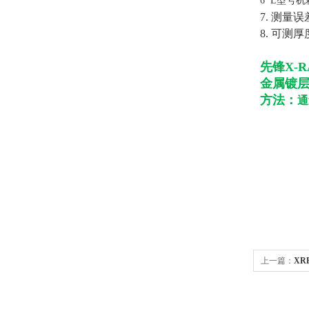
6 L型号机箱
7. 测
8. 可测
先锋X-R
金属镀层
方法：
通
上一篇：
XR