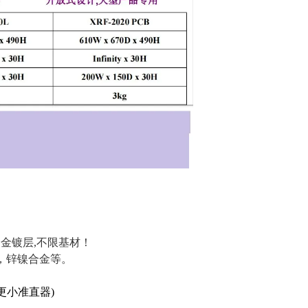
合金镀层,不限基材！
，锌镍合金等。
制更小准直器)