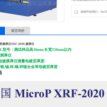
发邮件给我们：fhx2030
留言询价
测厚仪XRF-2020L膜厚仪
020L型号：测试样品高30mm,长宽550mm以内
20测厚仪
电镀膜厚仪
测量电镀层厚度:
,银,锡,锌,铜,锌镍合金等电镀层厚度
格