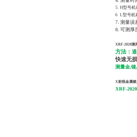
4. 测量
5. H型号机
6 L型号机箱
7. 测
8. 可测
XRF-202
方法：
通
快速无
测量金,镍
X射线金属镀层
XRF-2