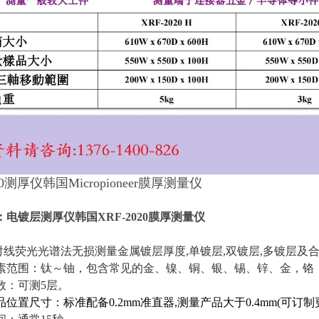
20测厚仪韩国Micropioneer膜厚测量仪
电镀层测厚仪韩国XRF-2020膜厚测量仪
X射线荧光光谱法无损测量金属镀层厚度,单镀层,双镀层,多镀层及
层元素范围：钛～铀，包含常见的金、镍、铜、银、锡、锌、金，铬
层数：可测5层。
产品位置尺寸：标准配备0.2mm准直器,测量产品大于0.4mm(可订