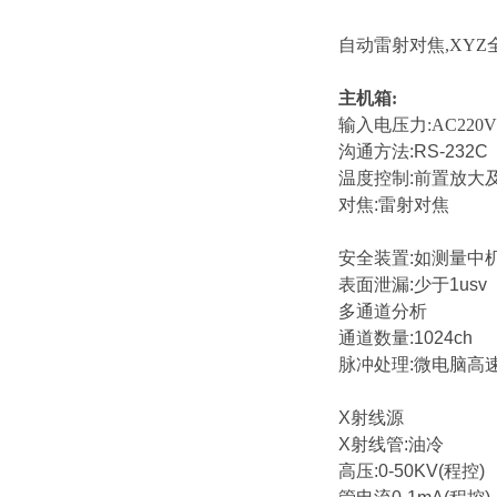
自动
雷射
对焦
,XYZ
主机箱:
输入电压力:AC220V
沟通方法:RS-232C
温度控制:前置放大
对焦:雷射对焦
安全装置:如测量中机
表面泄漏:少于1usv
多通道分析
通道数量:1024ch
脉冲处理:微电脑高
X射线源
X射线管:油冷
高压:0-50KV(程控)