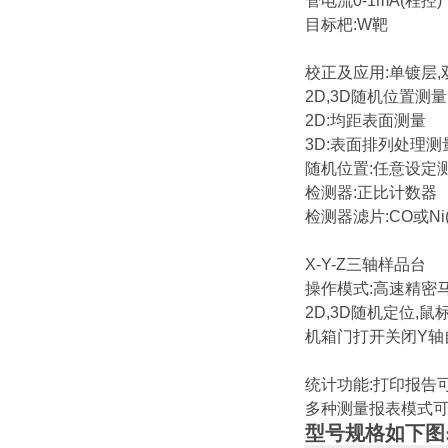
管电流0-1mA(程控)
目标杷:W靶
校正及应用:单镀层,
2D,3D随机位置测量
2D:均距表面测量
3D:表面排列处理测
随机位置:任意设定
检测器:正比计数器
检测器滤片:CO或Ni
X-Y-Z三轴样品台
操作模式:高速精密
2D,3D随机定位,
机箱门打开关闭Y轴
统计功能:打印报告可
多种测量报表模式可
型号规格
如下图