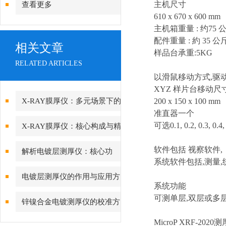
主
机
尺寸
查看更多
610 x 670 x 600 mm
主
机
箱重
量
:
约75
公
配件重量 : 約 35 公
相关文章
样品台承重:5KG
RELATED ARTICLES
以滑鼠移
动
方式,
驱
XYZ
样
片台
移动
尺
X-RAY膜厚仪：多元场景下的
200 x 150 x
1
00 mm
准直
器
一个
精准检测边界
可选0.1, 0.2, 0.3, 0.4
X-RAY膜厚仪：核心构成与精
密协作的科技密码
软
件包括
视察软件
,
解析电镀层测厚仪：核心功
系统软
件包括,
测量
,
能、行业应用与技术亮点
电镀层测厚仪的作用与应用方
系统
功能
向分析
可
测单层
,
双层
或多
锌镍合金电镀测厚仪的校准方
法与重要性
MicroP XRF-2