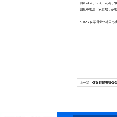
测量镀金，镀银，镀镍，
测量单镀层，双镀层，多
X-RAY膜厚测量仪韩国电
上一篇：
镀银镀锡镀镍镀金膜