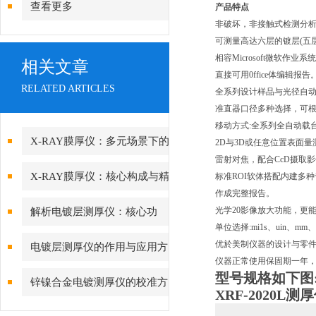
查看更多
产品特点
非破坏，非接触式检测分
可测量高达六层的镀层(五
相容Microsoft微软作业
相关文章
直接可用0ffice体编辑报告
RELATED ARTICLES
全系列设计样品与光径自
准直器口径多种选择，可
移动方式:全系列全自动载
X-RAY膜厚仪：多元场景下的
2D与3D或任意位置表面量
雷射对焦，配合CcD摄取影像使用
精准检测边界
X-RAY膜厚仪：核心构成与精
标准ROI软体搭配内建多
作成完整报告。
密协作的科技密码
光学20影像放大功能，更
解析电镀层测厚仪：核心功
单位选择:mi1s、uin、mm
能、行业应用与技术亮点
优於美制仪器的设计与零
电镀层测厚仪的作用与应用方
仪器正常使用保固期一年，
向分析
型号规格
如下图
锌镍合金电镀测厚仪的校准方
XRF-2020L
法与重要性