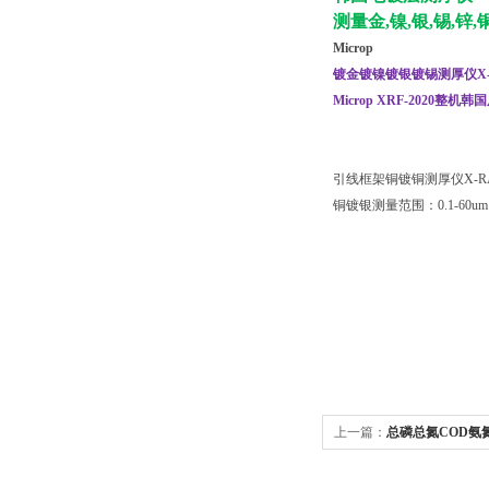
测量金,镍,银,锡,锌
Microp
镀金镀镍镀银镀锡测厚仪X-
Microp XRF-2020整机
引线框架铜镀铜测厚仪X-R
铜镀银测量范围：0.1-60um
上一篇：
总磷总氮COD氨