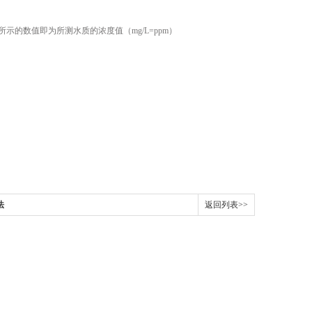
的数值即为所测水质的浓度值（mg/L=ppm）
法
返回列表>>