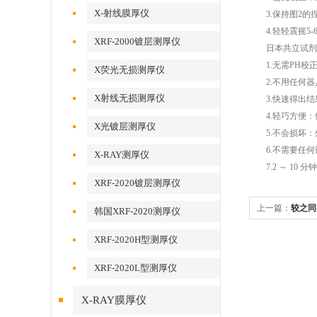
X-射线膜厚仪
3.保持图2的
4.轻轻震摇5-
XRF-2000镀层测厚仪
日本共立试剂
1.无需PH校正：
X荧光无损测厚仪
2.不用任何器
X射线无损测厚仪
3.快速得出结果
4.轻巧方便：
X光镀层测厚仪
5.不会损坏：外
6.不需要任何
X-RAY测厚仪
7.2 ～ 10 
XRF-2020镀层测厚仪
上一篇：
较之同
韩国XRF-2020测厚仪
所值
XRF-2020H型测厚仪
XRF-2020L型测厚仪
X-RAY膜厚仪