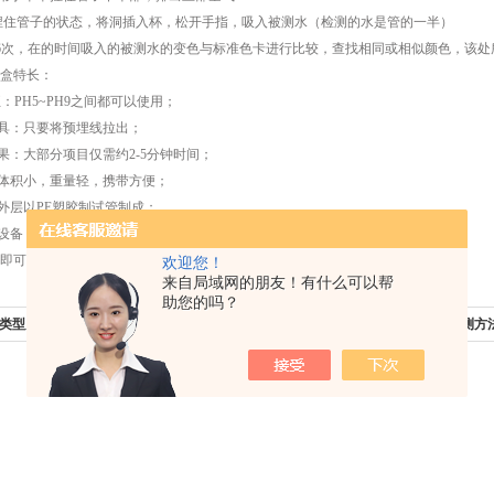
捏住管子的状态，将洞插入杯，松开手指，吸入被测水（检测的水是管的一半）
6次，在的时间吸入的被测水的变色与标准色卡进行比较，查找相同或相似颜色，该处所示
盒特长：
PH5~PH9之间都可以使用；
具：只要将预埋线拉出；
：大部分项目仅需约2-5分钟时间；
体积小，重量轻，携带方便；
层以PE塑胶制试管制成；
设备，采用目视比色法或数滴法进行测量；
分钟即可完成一个水样的分析工作。
欢迎您！
来自局域网的朋友！有什么可以帮
助您的吗？
类型产品,XRF-2000测厚仪真正做到物超
下一篇：
电镀层厚度X-RAY无损检测方