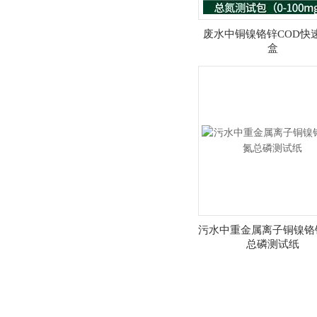
废水中铜镍铬锌COD快
盒
污水中重金属离子铜镍铬
总磷测试纸