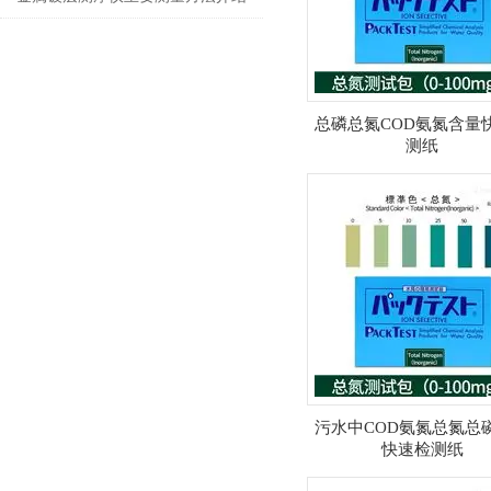
总磷总氮COD氨氮含量
测纸
污水中COD氨氮总氮总
快速检测纸