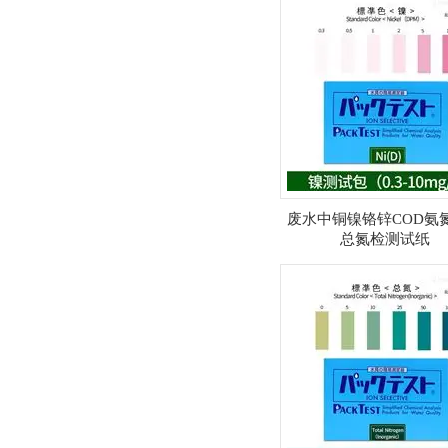
废水中铜镍铬锌COD氨
总氮检测试纸