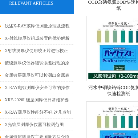
COD总磷氨氮BOD快速
RELEVANT ARTICLES
纸
浅述X-RAY膜厚仪测量原理及流程
X-射线膜厚仪组成装置的优势解析
X射线测厚仪使用校正片进行校正
的意义所在
镀镍测厚仪仪器测试误差出现的原
因
金属镀层测厚仪可以检测出金属表
面的涂层厚度、薄弱部位和质量
污水中铜镍铬锌COD氨
X-RAY电镀测厚仪安全可靠的操作
快速检测纸
方法
XRF-2020L镀层测厚仪日常维护要
点
X-RAY测厚仪性能好不好,这几点能
说明
X光镀层测厚仪仪器可检测范围
金属镀层测厚仪主要测量方法介绍