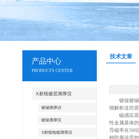
技术文章
产品中心
PRODUCTS CENTER
X射线镀层测厚仪
镀镍镀锡测
镀锡测厚仪
细解析这些原
磁感应原理
镀镍测厚仪
性金属基体的
导磁率在50
X射线电镀测厚仪
种防腐涂层的