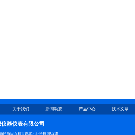
关于我们
新闻动态
产品中心
技术文章
诚仪器仪表有限公司
岗区坂田五和大道北元征科技园C218