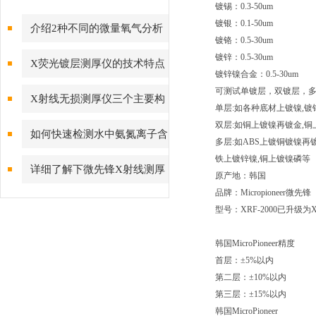
镀锡：0.3-50um
镀银：0.1-50um
介绍2种不同的微量氧气分析
镀铬：0.5-30um
仪分析原理
镀锌：0.5-30um
X荧光镀层测厚仪的技术特点
镀锌镍合金：0.5-30um
解读
可测试单镀层，双镀层，
X射线无损测厚仪三个主要构
单层:如各种底材上镀镍,镀锌
双层:如铜上镀镍再镀金,
成部件的作用
如何快速检测水中氨氮离子含
多层:如ABS上镀铜镀镍再
铁上镀锌镍,铜上镀镍磷等
量
详细了解下微先锋X射线测厚
原产地：韩国
品牌：Micropioneer微先锋
仪的校准工作
型号：XRF-2000已升级为XR
韩国MicroPioneer精度
首层：±5%以内
第二层：±10%以内
第三层：±15%以内
韩国MicroPioneer