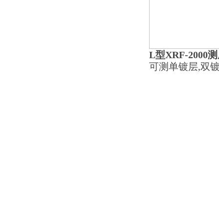
L型XRF-2000
可测单镀层,双