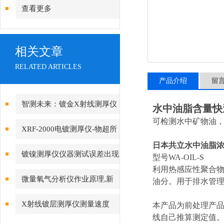
查看更多
相关文章
RELATED ARTICLES
产品介绍
留
智测未来：镀金X射线测厚仪
水中油脂含量快
可检测水中矿物油
开启精密测量新纪元
XRF-2000电镀测厚仪-物超所
日本共立水中油脂
值的主要体现
镀镍测厚仪仪器测试误差出现
型号WA-OIL-S
利用热感应性聚合物
的原因
微量氧气分析仪作业原理,新
油分。用于排水管
手的你是否了解
X射线镀层测厚仪测量速度
本产品为前处理产品
线自己推算测定值