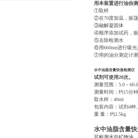
快，稳定性高
用本装置进行油份
①取样
②在70度加温，振
③融解凝固体
④顺序添加试药，
⑤去除检测水
⑥用660nm进行吸
⑦用的油分测定计
水中油脂含量快速检测仪
试剂可使用20次。
测量范围：5.0－60.0m
测量时间：约15分
取水样：40ml
包装内容：试剂4种
重 量：约2.5kg
水中油脂含量快
可检测水中矿物油