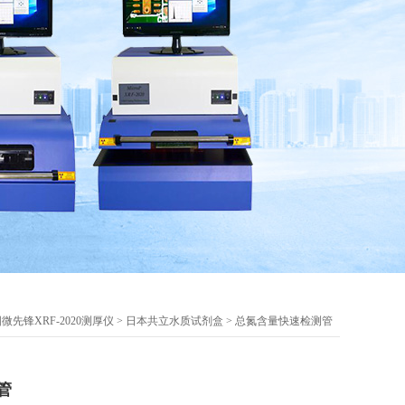
微先锋XRF-2020测厚仪
>
日本共立水质试剂盒
> 总氮含量快速检测管
管