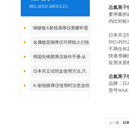
RELATED ARTICLES
总氮离子
要用量的
内比对标
铜镀银X射线测厚仪测量时需
日本共立
要注意哪些情况
PH5-P
金属镀层测厚仪可帮助人们快
不用任何
速而准确地了解金属表面的厚度
快速准确
韩国先锋膜厚仪操作手册:从
应用水质
入门到精通
日本共立试剂盒使用方法,只
总氮离子
需4步轻松完成
品牌：日
X-射线膜厚仪使用时注意这些
货号WAK-T
方面
上一篇：
日本