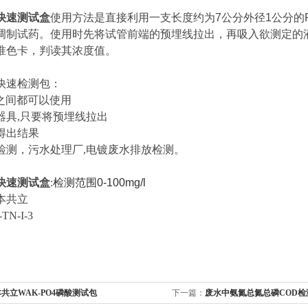
快速测试盒
使用方法是直接利用一支长度约为7公分外径1公分的
调制试药。使用时先将试管前端的预埋线拉出，再吸入欲测定的
准色卡，判读其浓度值。
快速检测包：
H9之间都可以使用
器具,只要将预埋线拉出
得出结果
检测，污水处理厂,电镀废水排放检测。
快速测试盒
:
检测范围0-100mg/l
本共立
N-I-3
共立WAK-PO4磷酸测试包
下一篇：
废水中氨氮总氮总磷COD检