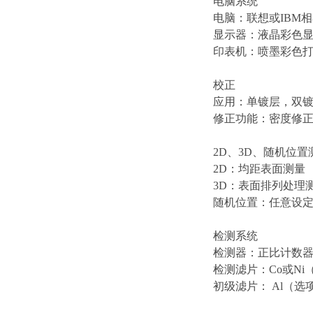
电脑系统
电脑：联想或IBM
显示器：液晶彩色
印表机：喷墨彩色
校正
应用：单镀层，双
修正功能：密度修
2D、3D、随机位置
2D：均距表面测量
3D：表面排列处理
随机位置：任意设
检测系统
检测器：正比计数
检测滤片：Co或Ni
初级滤片： Al（选