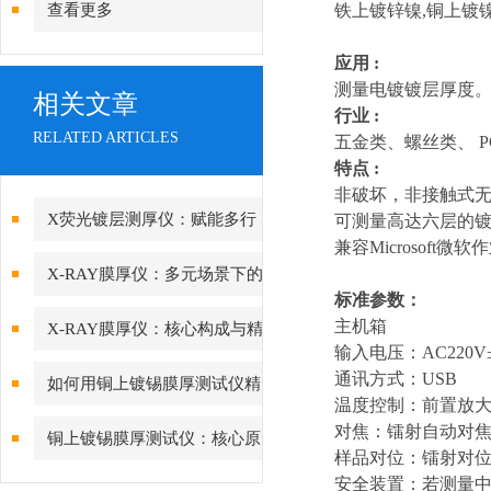
查看更多
铁上镀锌镍,铜上镀
应用 :
测量电镀镀层厚度
相关文章
行业 :
RELATED ARTICLES
五金类、螺丝类、 
特点 :
非破坏，非接触式
X荧光镀层测厚仪：赋能多行
可测量高达六层的镀层 
兼容Microsoft
业质量管控的智能中枢
X-RAY膜厚仪：多元场景下的
标准参数：
精准检测边界
主机箱
X-RAY膜厚仪：核心构成与精
输入电压：AC220V±1
密协作的科技密码
通讯方式：USB
如何用铜上镀锡膜厚测试仪精
温度控制：前置放
准管控PCB可焊性镀锡层的厚
对焦：镭射自动对
铜上镀锡膜厚测试仪：核心原
样品对位：镭射对
度？
理与精度差异深度解析
安全装置：若测量中