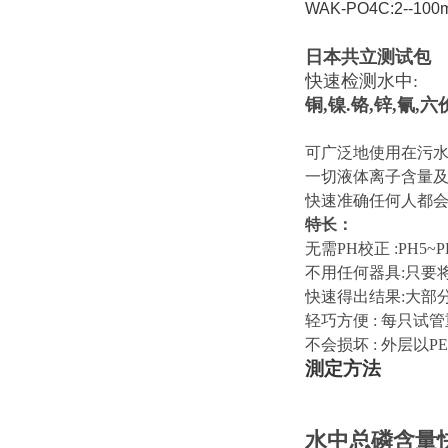
WAK-PO4C:2--100
日本共立测试包
快速检测水中:
铜,镍.铬,锌,氰,
可广泛地使用在污水
一切液体离子含量及
快速准确任何人都
特长：
无需PH校正 :PH5
不用任何器具:只要
快速得出结果:大部分
轻巧方便 : 每只试
不会损坏 : 外层以
測定方法
水中总磷含量