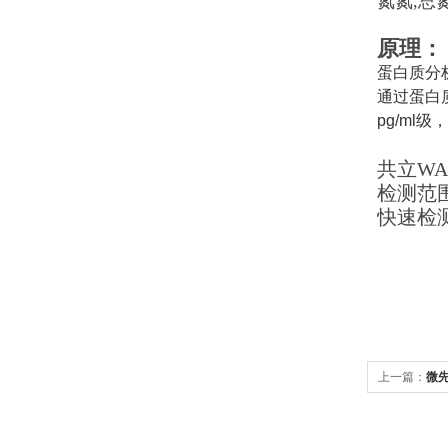
氮氮,总
原理：
蛋白质分
通过蛋白
pg/m
共立WA
检测范围0
快速检
上一篇：
微先