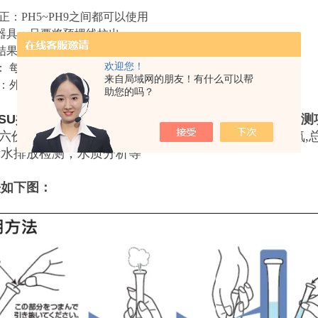
正：PH5~PH9之间都可以使用
器具：只要将预埋线拉出
结果：大部分项目仅需约2-5分钟时间
欢迎您！
： 每只试管重量约1公克
来自局域网的朋友！有什么可以帮
 ：外层以PE塑胶制试管制成
助您的吗？
SU
共立理化学研究所PACKTEST水质
测试包
有
多种检测
,六价铬,锌,氰,铁,氟,锰,硼,银,铅,铝,酚,硫,COD,氮氮,总氮
污水排放检测，水质分析等
法如下图：