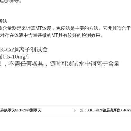
氮,总磷等。
析法
质含量测定来计算MT浓度，免疫法是主要的方法。它尤其适合
l级，对存在体液中含量甚微的MT具有较好的检测效果。
K-Cu铜离子测试盒
.5-10mg/l
测，不需任何器具，随时可测试水中铜离子含量
锋膜厚仪XRF-2020测厚仪
下一篇：
XRF-2020镀层测厚仪X-R