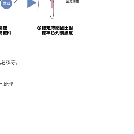
氮,总磷等。
水处理