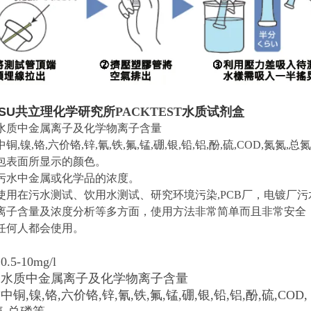
SU
共立理化学研究所
PACKTEST
水质试剂盒
水质中金属离子及化学物离子含量
,镍,铬,六价铬,锌,氰,铁,氟,锰,硼,银,铅,铝,酚,硫,COD,氮氮,总
包表面所显示的颜色。
污水中金属或化学品的浓度。
使用在污水测试、饮用水测试、研究环境污染,PCB厂，电镀厂污
离子含量及浓度分析等多方面，使用方法非常简单而且非常安全
任何人都会使用。
5-10mg/l
测水质中金属离子及化学物离子含量
铜,镍,铬,六价铬,锌,氰,铁,氟,锰,硼,银,铅,铝,酚,硫,COD,