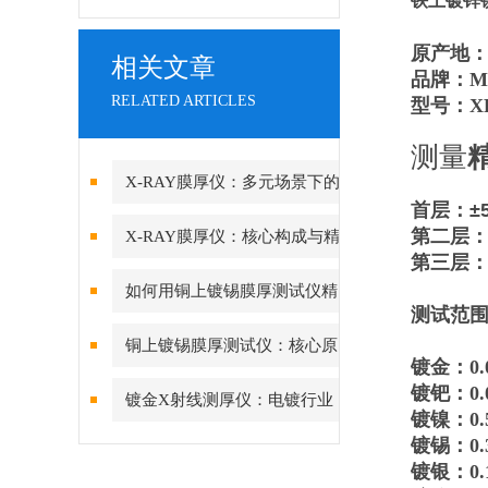
铁上镀锌
原产地
相关文章
品牌：Mic
RELATED ARTICLES
型号：XR
测量​
X-RAY膜厚仪：多元场景下的
首层：±
精准检测边界
第二层：
X-RAY膜厚仪：核心构成与精
第三层：
密协作的科技密码
如何用铜上镀锡膜厚测试仪精
测试范
准管控PCB可焊性镀锡层的厚
铜上镀锡膜厚测试仪：核心原
镀金：0.
度？
理与精度差异深度解析
镀钯：0.0
镀金X射线测厚仪：电镀行业
镀镍：0.5
品质管控的“火眼金睛”
镀锡：0.3
镀银：0.1