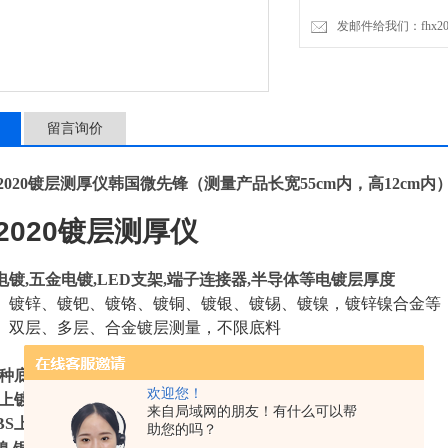
发邮件给我们：fhx2030
留言询价
-2020镀层测厚仪韩国微先锋
（测量产品长宽55cm内，高12cm内
-2020镀层测厚仪
镀,五金电镀,LED支架,端子连接器,半导体等电镀层厚度
、镀锌、镀钯、镀铬、镀铜、镀银、镀锡、镀镍，镀锌镍合金等
、双层、多层、合金镀层测量，不限底料
种底材上镀镍,镀锌,镀铜,镀银,镀锡,镀金等
欢迎您！
铜上镀镍再镀金,铜上镀镍再镀银,铁上镀铜再镀镍等
来自局域网的朋友！有什么可以帮
BS上镀铜镀镍再镀铬,铁上镀铜镀镍再镀金等​
合金镀层：
助您的吗？