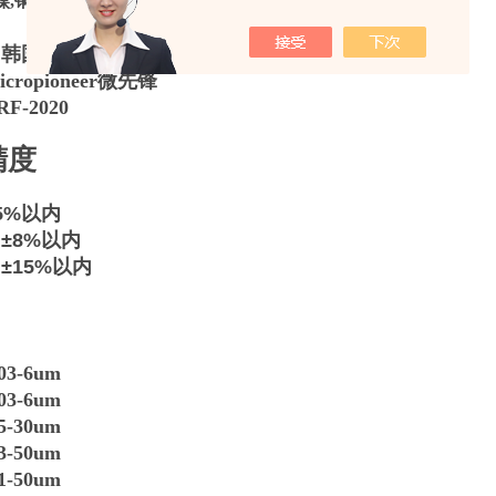
镍,铜上镀镍磷等
：韩国
ropioneer微先锋
F-2020
精度
5%以内
±8%以内
±15%以内
围
03
-6um
3-6um
-30um
-50um
-50um