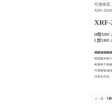
可测单层
XRF-2
XRF
H型XRF
L型XRF
铜镀镍铜镀锡
韩国微先锋XR
检测电子电
可测镀铜,镀镍
仪器全自动
上一篇：
X射