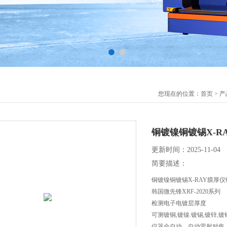
您现在的位置：
首页
>
产
铜镀镍铜镀锡X-R
更新时间：2025-11-04
简要描述：
铜镀镍铜镀锡X-RAY膜厚
韩国微先锋XRF-2020系列
检测电子电镀层厚度
可测镀铜,镀镍.镀锡,镀锌,镀
仪器全自动，自动雷射对焦