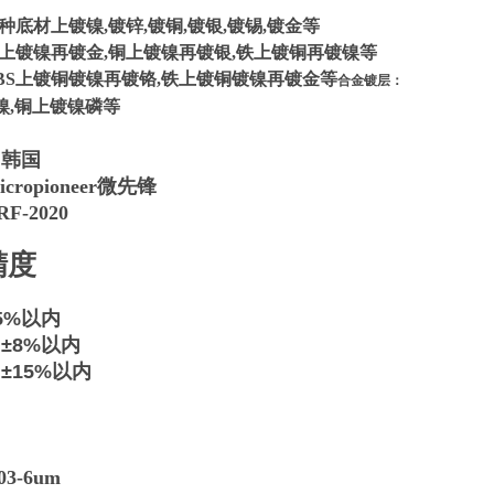
种底材上镀镍,镀锌,镀铜,镀银,镀锡,镀金等
铜上镀镍再镀金,铜上镀镍再镀银,铁上镀铜再镀镍等
BS上镀铜镀镍再镀铬,铁上镀铜镀镍再镀金等​
合金镀层：
镍,铜上镀镍磷等
：韩国
ropioneer微先锋
F-2020
精度
5%以内
±8%以内
±15%以内
围
03
-6um