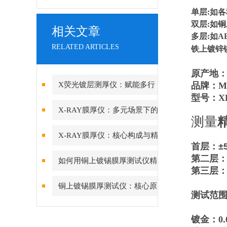
单层:如各
双层:如
相关文章
多层:如A
RELATED ARTICLES
铁上镀锌
原产地
X荧光镀层测厚仪：赋能多行
品牌：Mic
型号：XR
业质量管控的智能中枢
X-RAY膜厚仪：多元场景下的
测量​
精准检测边界
X-RAY膜厚仪：核心构成与精
首层：±
密协作的科技密码
第二层：
如何用铜上镀锡膜厚测试仪精
第三层：
准管控PCB可焊性镀锡层的厚
铜上镀锡膜厚测试仪：核心原
测试范
度？
理与精度差异深度解析
镀金：0.