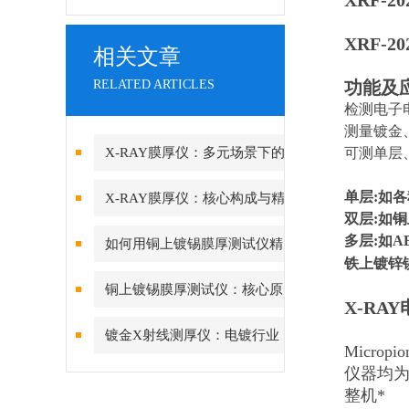
XRF-
XRF-20
相关文章
RELATED ARTICLES
功能及
检测电子电
测量镀金
X-RAY膜厚仪：多元场景下的
可测单层
精准检测边界
单层:如各
X-RAY膜厚仪：核心构成与精
双层:如
密协作的科技密码
多层:如A
如何用铜上镀锡膜厚测试仪精
铁上镀锌
准管控PCB可焊性镀锡层的厚
铜上镀锡膜厚测试仪：核心原
X-RA
度？
理与精度差异深度解析
镀金X射线测厚仪：电镀行业
Micropio
品质管控的“火眼金睛”
仪器均
整机*