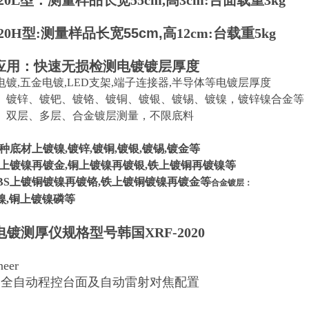
2020L型：测量样品长宽55cm,高3cm:台面载重3kg
20H型:
测量样品长宽55cm,高
12cm:台载重5kg
应用：快速无损检测电镀镀层厚度
镀,五金电镀,LED支架,端子连接器,半导体等电镀层厚度
、镀锌、镀钯、镀铬、镀铜、镀银、镀锡、镀镍，镀锌镍合金等
、双层、多层、合金镀层测量，不限底料
种底材上镀镍,镀锌,镀铜,镀银,镀锡,镀金等
铜上镀镍再镀金,铜上镀镍再镀银,铁上镀铜再镀镍等
BS上镀铜镀镍再镀铬,铁上镀铜镀镍再镀金等​
合金镀层：
镍,铜上镀镍磷等
Y电镀测厚仪规格型号韩国XRF-2020
neer
为全自动程控台面及自动雷射对焦配置