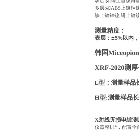
双层:如铜上镀镍再
多层:如ABS上镀铜
铁上镀锌镍,铜上镀
测量精度：
表层：±5%以内，
韩国Miceopion
XRF-2020测
L型：测量样品长宽
H型:
测量样品长宽
X射线无损电镀测厚
仪器整机*，配置全