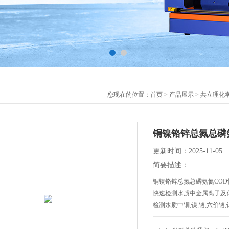
您现在的位置：
首页
>
产品展示
>
共立理化
铜镍铬锌总氮总磷
更新时间：2025-11-05
简要描述：
铜镍铬锌总氮总磷氨氮COD
快速检测水质中金属离子及
检测水质中铜,镍,铬,六价铬,锌,