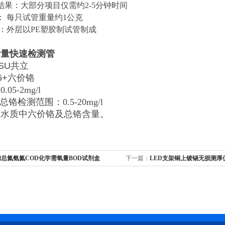
结果：大部分项目仅需约2-5分钟时间
： 每只试管重量约1公克
 ：外层以PE塑胶制试管制成
含量快速检测管
TSU共立
r6+六价铬
05-2mg/l
t总铬检测范围：0.5-20mg/l
测水质中六价铬及总铬含量。
磷总氮氨氮COD化学需氧量BOD试剂盒
下一篇：
LED支架铜上镀锡无损测厚仪