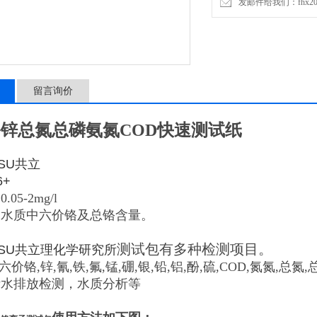
发邮件给我们：fhx2030
留言询价
锌总氮总磷氨氮COD快速测试纸
TSU共立
6+
05-2mg/l
测水质中六价铬及总铬含量。
测试包有多种检测项目。
SU
共立理化学研究所
,六价铬,锌,氰,铁,氟,锰,硼,银,铅,铝,酚,硫,COD,氮氮,总氮
污水排放检测，水质分析等