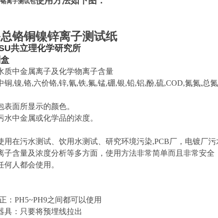
使用方法如下图：
价铬离子测试包
铬总铬铜镍锌离子测试纸
SU
共立理化学研究所
剂盒
水质中金属离子及化学物离子含量
,镍,铬,六价铬,锌,氰,铁,氟,锰,硼,银,铅,铝,酚,硫,COD,氮氮,总
包表面所显示的颜色。
污水中金属或化学品的浓度。
使用在污水测试、饮用水测试、研究环境污染,PCB厂，电镀厂污
离子含量及浓度分析等多方面，使用方法非常简单而且非常安全
任何人都会使用。
正：PH5~PH9之间都可以使用
器具：只要将预埋线拉出