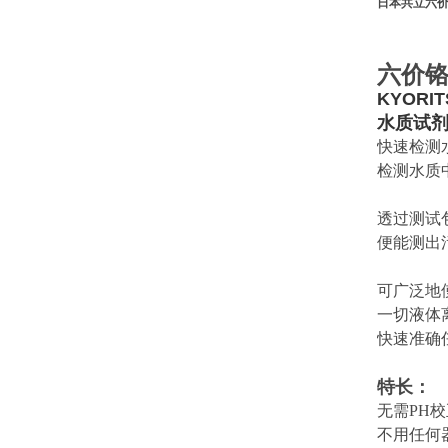
日本共立六
六价
KYORIT
水质试
快速检测
检测水质中铜
透过测试
便能测出
可广泛地
一切液体
快速准确
​特长：
无需PH校
不用任何