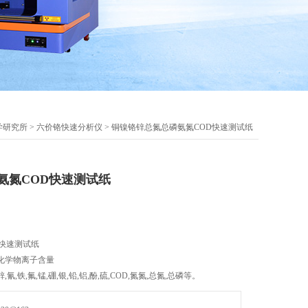
学研究所
>
六价铬快速分析仪
> 铜镍铬锌总氮总磷氨氮COD快速测试纸
氨氮COD快速测试纸
快速测试纸
化学物离子含量
氰,铁,氟,锰,硼,银,铅,铝,酚,硫,COD,氮氮,总氮,总磷等。