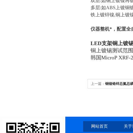
双层:如铜上镀镍再
多层:如ABS上镀铜
铁上镀锌镍,铜上镀
仪器整机*，配置全
LED支架铜上镀锡
铜上镀锡测试范围：0
韩国MicroP XRF
上一篇：
铜镍铬锌总氮总磷
网站首页
关于