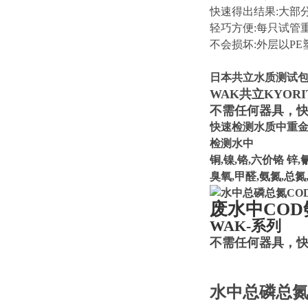
快速得出结果:大部分
轻巧方便:每只试管
不会损坏:外层以P
日本共立水质测试
WAK共立KYORI
不需任何器具，
快速检测水质中重
检测水中
铜,镍,铬,六价铬 锌,氰
臭氧,甲醛,氨氮,总氮
废水中COD
WAK-系列
不需任何器具，
水中总磷总氮