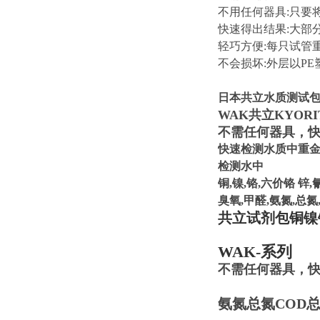
不用任何器具:只要
快速得出结果:大部分
轻巧方便:每只试管
不会损坏:外层以P
日本共立水质测试
WAK共立KYORI
不需任何器具，
快速检测水质中重
检测水中
铜,镍,铬,六价铬 锌,氰
臭氧,甲醛,氨氮,总氮
共立试剂包铜镍
WAK-系列
不需任何器具，
氨氮总氮COD