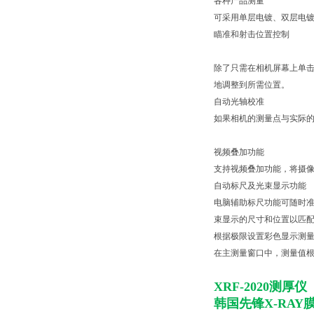
各种产品测量
可采用单层电镀、双层电
瞄准和射击位置控制
除了只需在相机屏幕上单
地调整到所需位置。
自动光轴校准
如果相机的测量点与实际
视频叠加功能
支持视频叠加功能，将摄
自动标尺及光束显示功能
电脑辅助标尺功能可随时
束显示的尺寸和位置以匹
根据极限设置彩色显示测
在主测量窗口中，测量值
XRF-2020测厚仪
韩国先锋X-RAY