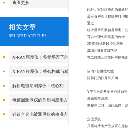
查看更多
此外，它始终更新为最新
显示各种统计数据并打印
通过
相关文章
统计显示和数值显示窗口
RELATED ARTICLES
可以处理各种类型的统计
2D3D
随机阶段控制测量
2D3D
测量窗口功能
X-RAY膜厚仪：多元场景下的
在二维或三维空间中以规
精准检测边界
X-RAY膜厚仪：核心构成与精
自动
Y
台推拉功能
随着门的打开和关闭
密协作的科技密码
解析电镀层测厚仪：核心功
Y
平台自动从测量点移动到
能、行业应用与技术亮点
激光聚焦系统
电镀层测厚仪的作用与应用方
调整焦点时，因此始终可
向分析
锌镍合金电镀测厚仪的校准方
定位系统
法与重要性
只需将待测产品放置在定