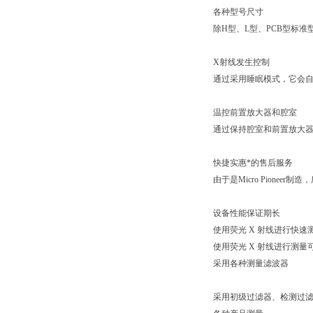
各种型号尺寸
除
H
型、
L
型、
PCB
型标准
X
射线发生控制
通过采用睡眠模式，它会
温控前置放大器和腔室
通过保持腔室和前置放大
快捷实惠*的售后服务
由于是
Micro Pioneer
制造，
设备性能保证期长
使用荧光
X
射线进行快速
使用荧光
X
射线进行测量
采用各种测量滤波器
采用初级过滤器、检测过