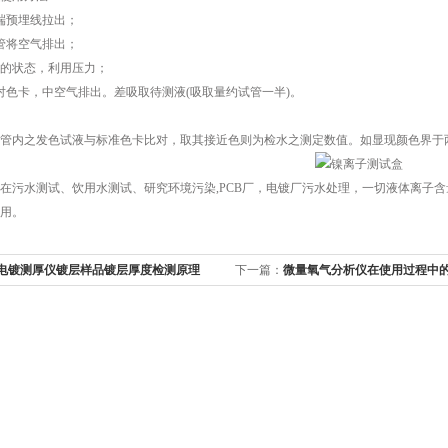
预埋线拉出；
将空气排出；
的状态，利用压力；
色卡，中空气排出。差吸取待测液(吸取量约试管一半)。
内之发色试液与标准色卡比对，取其接近色则为检水之测定数值。如显现颜色界于两
污水测试、饮用水测试、研究环境污染,PCB厂，电镀厂污水处理，一切液体离子含
用。
电镀测厚仪镀层样品镀层厚度检测原理
下一篇：
微量氧气分析仪在使用过程中