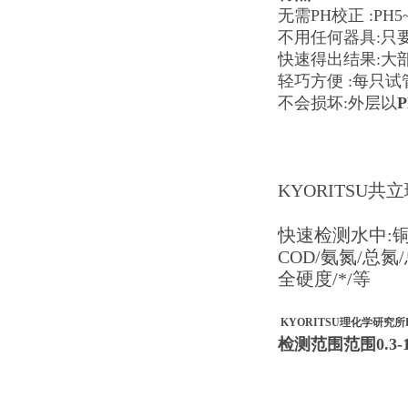
无需PH校正 :PH
不用任何器具:只
快速得出结果:大
轻巧方便 :每只试
不会损坏:外层以
P
KYORITSU共
快速检测水中:铜/
COD/氨氮/总氮/
全硬度/*/等
KYORITSU理化学研究所
检测范围范围0.3-10