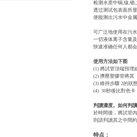
成部件的作用
检测水质中铜,镍,铬,六
透过测试包表面所
便能测出污水中金
可广泛地使用在污水
一切液体离子含量
快速准确任何人都
使用方法如下图
(1) 將試管頂端預
(2) 擠壓塑膠管將其
(3) 維持步驟 2的
(4) 30秒後比對色卡
判讀濃度。如何判
於時間後，將試管
則請判讀其之中間
特点：