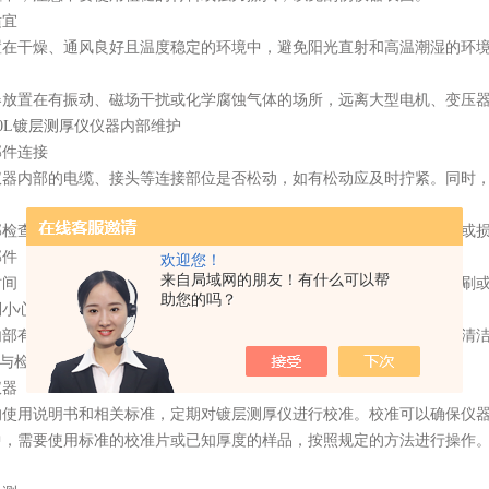
宜
干燥、通风良好且温度稳定的环境中，避免阳光直射和高温潮湿的环境。理
置在有振动、磁场干扰或化学腐蚀气体的场所，远离大型电机、变压器
020L镀层测厚仪
仪器内部维护
件连接
内部的电缆、接头等连接部位是否松动，如有松动应及时拧紧。同时，
查时，需要先关闭仪器电源，并按照操作规程进行操作，避免触电或损
件
欢迎您！
来自局域网的朋友！有什么可以帮
（根据使用频率和环境情况而定），打开仪器外壳，用干净的软毛刷或
助您的吗？
别小心操作，避免碰撞或划伤。
有污垢或油污，可使用适量的专用清洁剂进行清洗，但要注意避免清洁
与检测
器
用说明书和相关标准，定期对镀层测厚仪进行校准。校准可以确保仪器的
需要使用标准的校准片或已知厚度的样品，按照规定的方法进行操作。