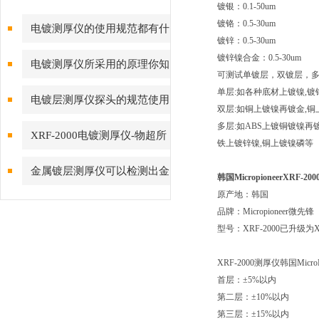
镀银：0.1-50um
镀铬：0.5-30um
电镀测厚仪的使用规范都有什
镀锌：0.5-30um
么？
镀锌镍合金：0.5-30um
电镀测厚仪所采用的原理你知
可测试单镀层，双镀层，
道吗
单层:如各种底材上镀镍,镀锌
电镀层测厚仪探头的规范使用
双层:如铜上镀镍再镀金,
多层:如ABS上镀铜镀镍再
XRF-2000电镀测厚仪-物超所
铁上镀锌镍,铜上镀镍磷等
值的主要体现
金属镀层测厚仪可以检测出金
韩国Micropioneer
XRF-2
原产地：韩国
属表面的涂层厚度、薄弱部位和
品牌：Micropioneer微先锋
质量
型号：XRF-2000已升级为XR
XRF-2000测厚仪韩国MicroPi
首层：±5%以内
第二层：±10%以内
第三层：±15%以内