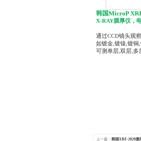
韩国MicroP XRF
X-RAY膜厚仪
，
通过CCD镜头观
如镀金,镀镍,镀铜,
可测单层,双层,多
上一篇：
韩国XRF-2020