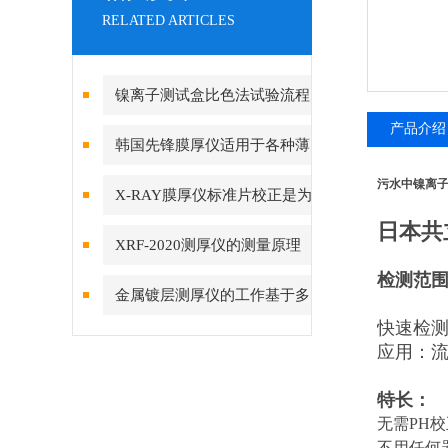
RELATED ARTICLES
镍离子测试盒比色法试验流程
产品介绍
韩国先锋膜厚仪适用于各种薄
膜材料的测量
污水中镍离
X-RAY膜厚仪标准片校正是为
日本共
了什么？
XRF-2020测厚仪的测量原理
检测范围0.
基于荧光X射线技术
金属镀层测厚仪的工作基于多
快速检
种物理或化学原理
应用：
特长：
无需PH校
不用任何