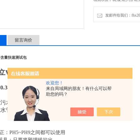
发邮件给我们：fhx2030
留言询价
子含量快速测试包
立WAK-Ni镍离子试剂盒
欢迎您！
3-10mg/l
来自局域网的朋友！有什么可以帮
助您的吗？
测污水中镍离子含量
流水管理，废水排放铜含量检测，水质分析等方面
正：PH5~PH9之间都可以使用
器具：只要将预埋线拉出