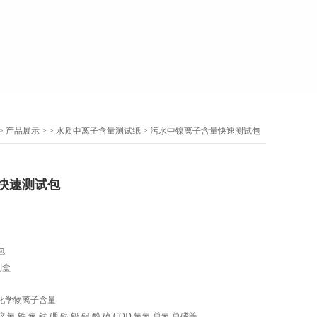
>
产品展示
> >
水质中离子含量测试纸
> 污水中镍离子含量快速测试包
快速测试包
包
剂盒
化学物离子含量
氰,铁,氟,锰,硼,银,铅,铝,酚,硫,COD,氮氮,总氮,总磷等。