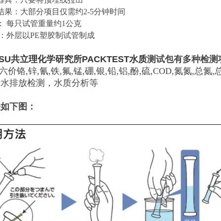
结果：大部分项目仅需约2-5分钟时间
： 每只试管重量约1公克
 ：外层以PE塑胶制试管制成
SU
共立理化学研究所PACKTEST水质
测试包
有
多种检测
,六价铬,锌,氰,铁,氟,锰,硼,银,铅,铝,酚,硫,COD,氮氮,总氮
污水排放检测，水质分析等
法如下图：