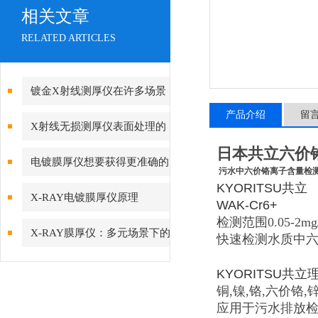
相关文章
RELATED ARTICLES
镀金X射线测厚仪在许多场景
产品介绍
留
都有应用
X射线无损测厚仪表面处理的
日本共立六价
基本过程
电镀膜厚仪想要获得更准确的
污水中六价铬离子含量检
KYORITSU共立
测量结果，这几点至关重要
X-RAY电镀膜厚仪原理
WAK-Cr6+
检测范围0.05-2mg/
X-RAY膜厚仪：多元场景下的
快速检测水质中
精准检测边界
KYORITSU
共立
铜,镍,铬,六价铬,锌
应用于污水排放