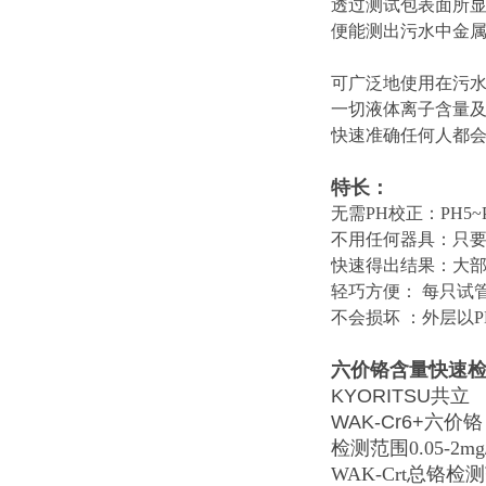
透过测试包表面所
便能测出污水中金
可广泛地使用在污水
一切液体离子含量
快速准确任何人都
​特长：
无需PH校正：PH5
不用任何器具：只
快速得出结果：大部
轻巧方便： 每只试
不会损坏 ：外层以
六价铬含量快速
KYORITSU共立
WAK-Cr6+六价铬
检测范围0.05-2mg/
WAK-Crt总铬检测范